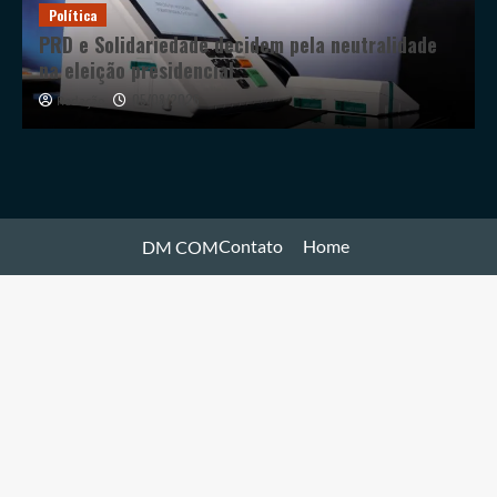
Política
PRD e Solidariedade decidem pela neutralidade
na eleição presidencial
05/08/2026
Redação
Contato
Home
DM COM