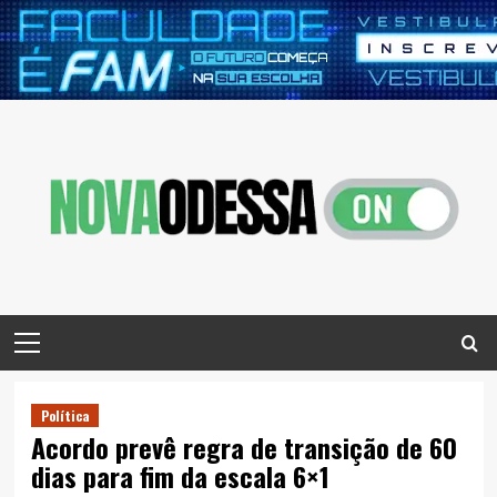
Skip
to
content
Primary
Menu
Política
Acordo prevê regra de transição de 60
dias para fim da escala 6×1