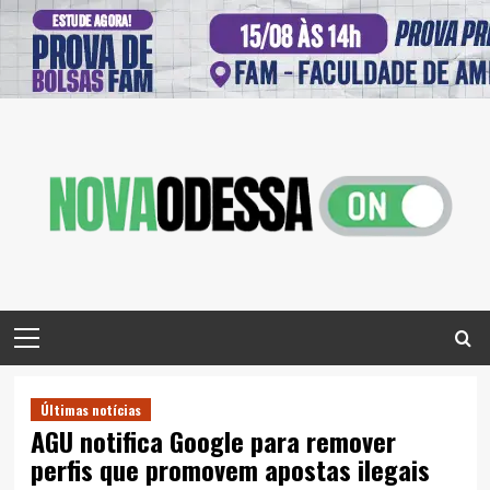
Skip
to
content
Primary
Menu
Últimas notícias
AGU notifica Google para remover
perfis que promovem apostas ilegais