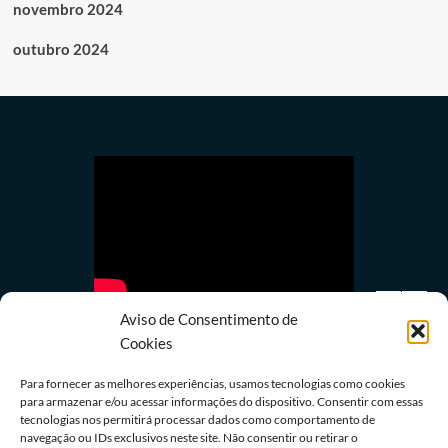
novembro 2024
outubro 2024
Aviso de Consentimento de
Cookies
Para fornecer as melhores experiências, usamos tecnologias como cookies
para armazenar e/ou acessar informações do dispositivo. Consentir com essas
tecnologias nos permitirá processar dados como comportamento de
Últimas notícias
navegação ou IDs exclusivos neste site. Não consentir ou retirar o
Depoimento de Jaques Wagner à PF é adiado a