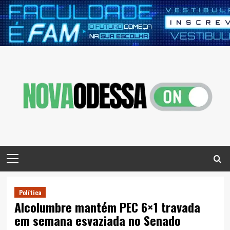
Skip
to
content
Primary
Menu
Política
Alcolumbre mantém PEC 6×1 travada
em semana esvaziada no Senado