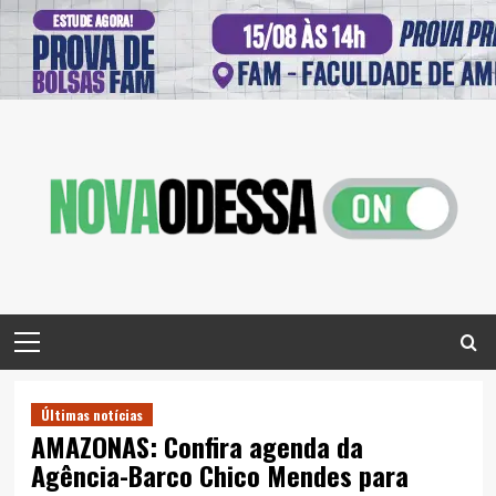
Skip
to
content
Primary
Menu
Últimas notícias
AMAZONAS: Confira agenda da
Agência-Barco Chico Mendes para