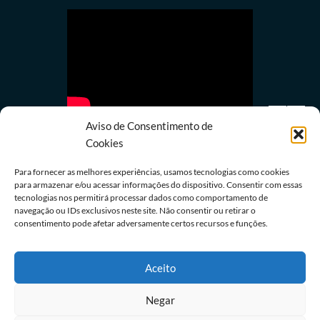
Aviso de Consentimento de
Cookies
Para fornecer as melhores experiências, usamos tecnologias como cookies
para armazenar e/ou acessar informações do dispositivo. Consentir com essas
tecnologias nos permitirá processar dados como comportamento de
Política
navegação ou IDs exclusivos neste site. Não consentir ou retirar o
Lula quer mostrar a Trump números de queda do
consentimento pode afetar adversamente certos recursos e funções.
desmatamento na Amazônia
08/08/2026
Redação
Aceito
Negar