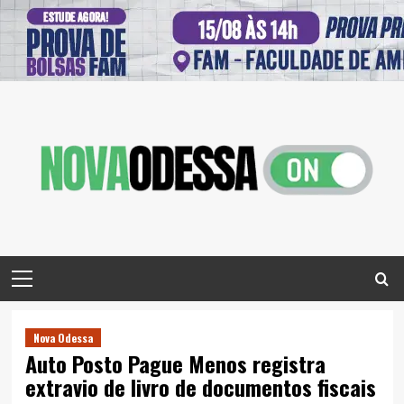
Skip
to
content
Primary
Menu
Nova Odessa
Auto Posto Pague Menos registra
extravio de livro de documentos fiscais