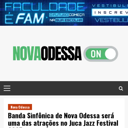
Skip
to
content
Primary
Menu
Nova Odessa
Banda Sinfônica de Nova Odessa será
uma das atrações no Juca Jazz Festival