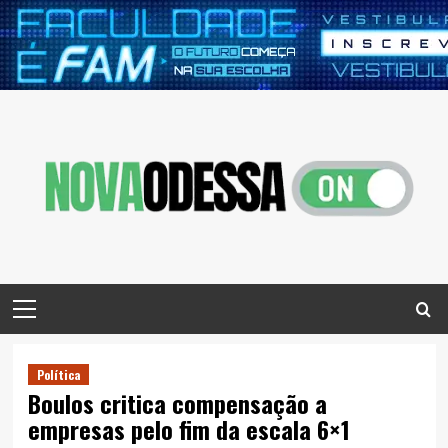
Skip
to
content
Primary
Menu
Política
Boulos critica compensação a
empresas pelo fim da escala 6×1