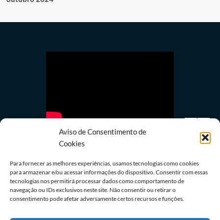
Aviso de Consentimento de
Cookies
Para fornecer as melhores experiências, usamos tecnologias como cookies
para armazenar e/ou acessar informações do dispositivo. Consentir com essas
Últimas notícias
tecnologias nos permitirá processar dados como comportamento de
navegação ou IDs exclusivos neste site. Não consentir ou retirar o
Coronel do Corpo de Bombeiros vira réu em caso
consentimento pode afetar adversamente certos recursos e funções.
de assédio sexual
07/08/2026
Redação