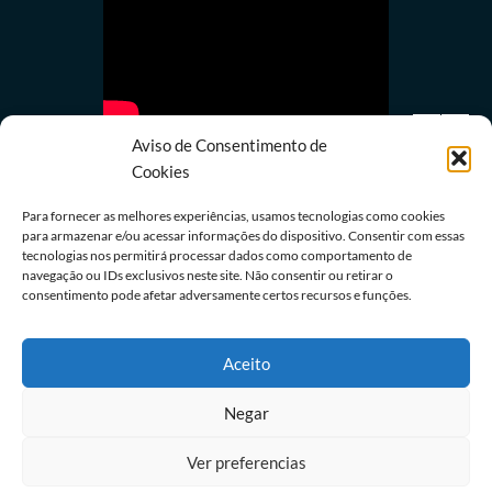
Aviso de Consentimento de
Cookies
Para fornecer as melhores experiências, usamos tecnologias como cookies
para armazenar e/ou acessar informações do dispositivo. Consentir com essas
tecnologias nos permitirá processar dados como comportamento de
Política
navegação ou IDs exclusivos neste site. Não consentir ou retirar o
Lula quer mostrar a Trump números de queda do
consentimento pode afetar adversamente certos recursos e funções.
desmatamento na Amazônia
08/08/2026
Redação
Aceito
Negar
Ver preferencias
Contato
Home
DM COM