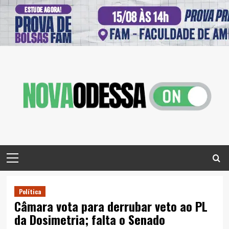
Skip
to
content
Primary
Menu
Política
Câmara vota para derrubar veto ao PL
da Dosimetria; falta o Senado