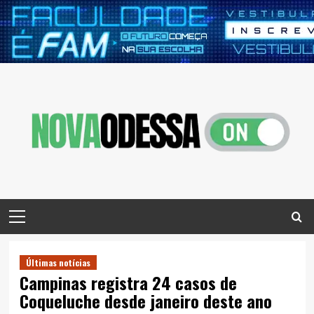
Skip
to
content
Primary
Menu
Últimas notícias
Campinas registra 24 casos de
Coqueluche desde janeiro deste ano