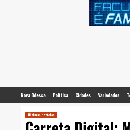
Skip
to
content
Nova Odessa
Política
Cidades
Variedades
T
Últimas notícias
Carreta Digital: