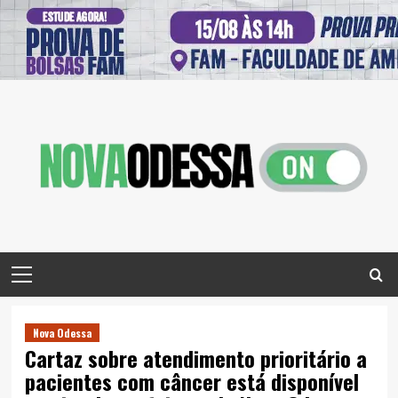
Skip
to
content
Primary
Menu
Nova Odessa
Cartaz sobre atendimento prioritário a
pacientes com câncer está disponível