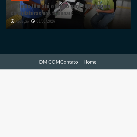
Partidos têm até o dia 15 para registrarem
r
candidaturas nos tribunais
08/08/2026
Redação
Contato
Home
DM COM