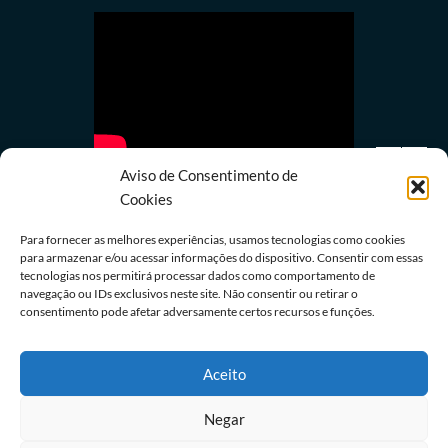
Aviso de Consentimento de
Cookies
Para fornecer as melhores experiências, usamos tecnologias como cookies
para armazenar e/ou acessar informações do dispositivo. Consentir com essas
tecnologias nos permitirá processar dados como comportamento de
Política
navegação ou IDs exclusivos neste site. Não consentir ou retirar o
PRD e Solidariedade decidem pela neutralidade
consentimento pode afetar adversamente certos recursos e funções.
na eleição presidencial
05/08/2026
Redação
Aceito
Negar