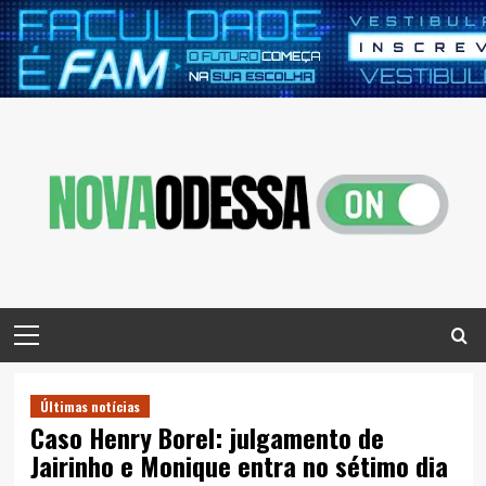
Skip
to
content
Primary
Menu
Últimas notícias
Caso Henry Borel: julgamento de
Jairinho e Monique entra no sétimo dia