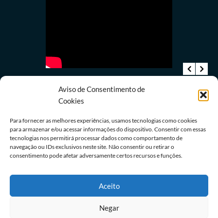
Aviso de Consentimento de
Cookies
Para fornecer as melhores experiências, usamos tecnologias como cookies
Últimas notícias
para armazenar e/ou acessar informações do dispositivo. Consentir com essas
a
STF suspende julgamento de lei que proíbe jogos
tecnologias nos permitirá processar dados como comportamento de
navegação ou IDs exclusivos neste site. Não consentir ou retirar o
de azar
consentimento pode afetar adversamente certos recursos e funções.
06/08/2026
Redação
Aceito
Negar