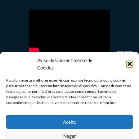
Aviso de Consentimento de
Cookies
Para fornecer as melhores experiências, usamos tecnologias como cookies
para armazenar e/ou acessar informações do dispositivo. Consentir com essas
tecnologias nos permitirá processar dados como comportamento de
Política
navegação ou IDs exclusivos neste site. Não consentir ou retirar o
Lula quer mostrar a Trump números de queda do
consentimento pode afetar adversamente certos recursos e funções.
desmatamento na Amazônia
08/08/2026
Redação
Aceito
Negar