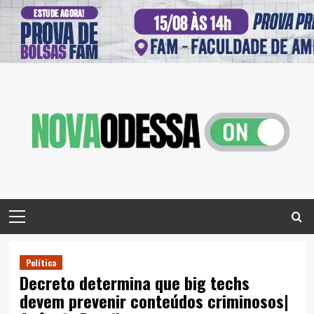
Skip
to
content
Primary
Menu
Política
Decreto determina que big techs
devem prevenir conteúdos criminosos|