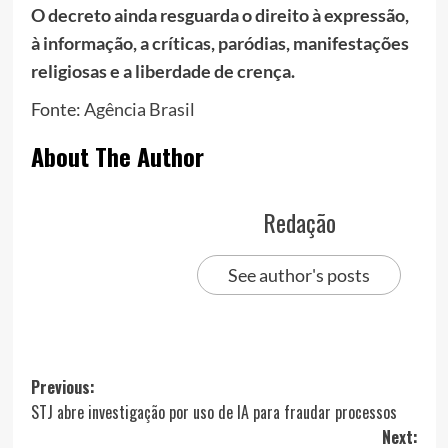
O decreto ainda resguarda o direito à expressão,
à informação, a críticas, paródias, manifestações
religiosas e a liberdade de crença.
Fonte:
Agência Brasil
About The Author
Redação
See author's posts
Post
Previous:
STJ abre investigação por uso de IA para fraudar processos
navigation
Next: