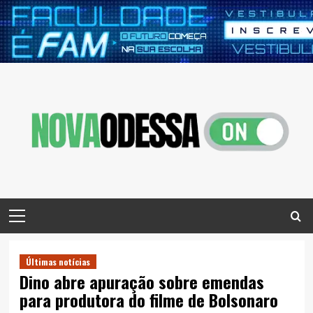
Skip
to
content
Primary
Menu
Últimas notícias
Dino abre apuração sobre emendas
para produtora do filme de Bolsonaro