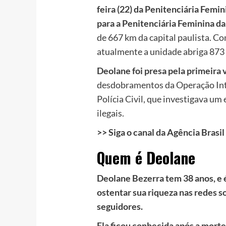
feira (22) da Penitenciária Femin
para a Penitenciária Feminina da 
de 667 km da capital paulista. C
atualmente a unidade abriga 873 
Deolane foi presa pela primeira
desdobramentos da Operação Integ
Polícia Civil, que investigava u
ilegais.
>> Siga o canal da Agência Bras
Quem é Deolane
Deolane Bezerra tem 38 anos, e 
ostentar sua riqueza nas redes s
seguidores.
Ela ficou conhecida após a morte