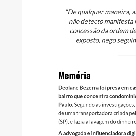
“De qualquer maneira, a
não detecto manifesta i
concessão da ordem de 
exposto, nego segui
Memória
Deolane Bezerra foi presa em ca
bairro que concentra condomíni
Paulo.
Segundo as investigações, 
de uma transportadora criada pe
(SP), e fazia a lavagem do dinhei
A advogada e influenciadora digi