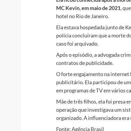
MC Kevin, em maio de 2021
, qu
hotel no Rio de Janeiro.
Ela estava hospedada junto de Ke
polícia concluíram que a morte do
caso foi arquivado.
Após o episódio, a advogada crim
contratos de publicidade.
O forte engajamento na internet 
publicitário. Ela participou de u
em programas de TV em vários ca
Mãe de três filhos, ela foi presa e
operação que investigava um sis
organizado. A influenciadora era
Fonte:
Agência Brasil