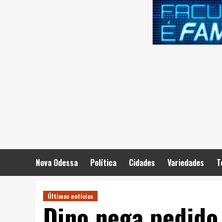
Skip
to
content
Nova Odessa
Política
Cidades
Variedades
T
Últimas notícias
Dino nega pedido 