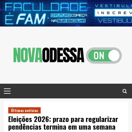
Skip
to
content
Primary
Menu
Últimas notícias
Eleições 2026: prazo para regularizar
pendências termina em uma semana