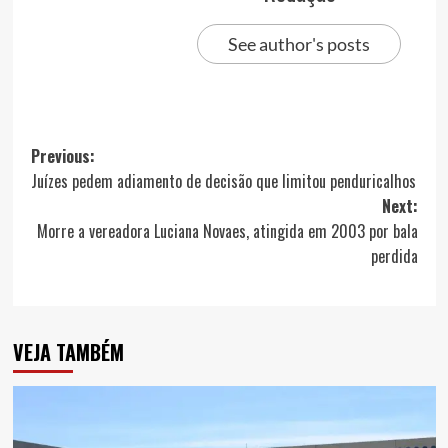
See author's posts
Post
Previous:
Juízes pedem adiamento de decisão que limitou penduricalhos
navigation
Next:
Morre a vereadora Luciana Novaes, atingida em 2003 por bala
perdida
VEJA TAMBÉM