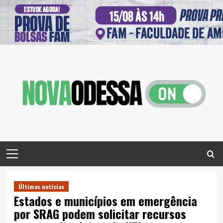
Skip
to
content
Primary
Menu
Últimas notícias
Estados e municípios em emergência
por SRAG podem solicitar recursos