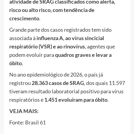
atividade de SRAG classificados como alerta,
risco ou alto risco, com tendência de
crescimento
.
Grande parte dos casos registrados tem sido
associada à
influenza A, ao vírus sincicial
respiratório (VSR) e ao rinovírus
, agentes que
podem evoluir para
quadros graves e levar a
óbito
.
No ano epidemiológico de 2026, o país já
registrou
28.363 casos de SRAG
, dos quais 11.597
tiveram resultado laboratorial positivo para vírus
respiratórios e
1.451 evoluíram para óbito
.
VEJA MAIS:
Fonte:
Brasil 61