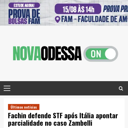
Skip
to
content
Primary
Menu
Últimas notícias
Fachin defende STF após Itália apontar
parcialidade no caso Zambelli