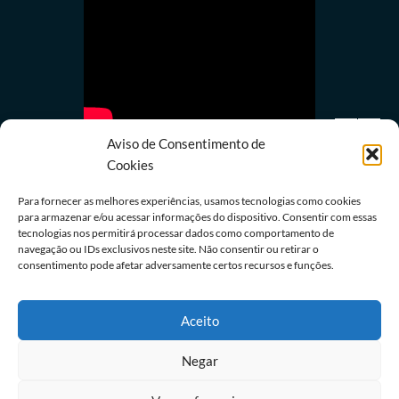
Aviso de Consentimento de
Cookies
Para fornecer as melhores experiências, usamos tecnologias como cookies
para armazenar e/ou acessar informações do dispositivo. Consentir com essas
Últimas notícias
tecnologias nos permitirá processar dados como comportamento de
navegação ou IDs exclusivos neste site. Não consentir ou retirar o
STF julga recursos contra partes da decisão que
consentimento pode afetar adversamente certos recursos e funções.
anulou marco temporal
07/08/2026
Redação
Aceito
Negar