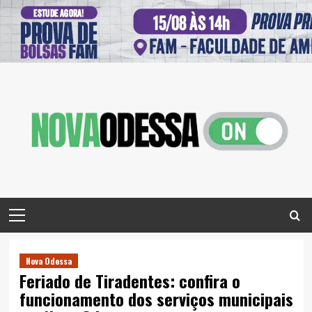
Skip
to
content
Primary
Menu
Nova Odessa
Feriado de Tiradentes: confira o
funcionamento dos serviços municipais