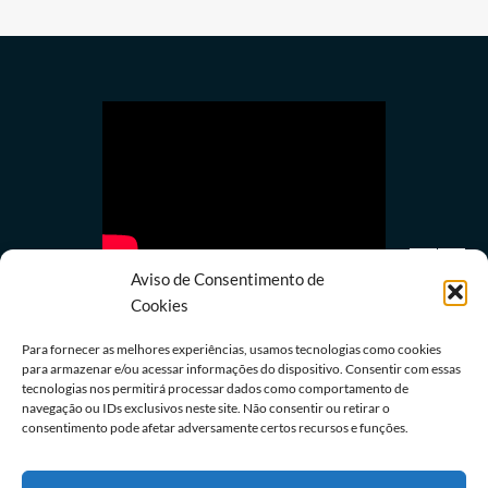
Aviso de Consentimento de
Cookies
Para fornecer as melhores experiências, usamos tecnologias como cookies
para armazenar e/ou acessar informações do dispositivo. Consentir com essas
tecnologias nos permitirá processar dados como comportamento de
Últimas notícias
navegação ou IDs exclusivos neste site. Não consentir ou retirar o
Justiças Eleitoral e do Trabalho lançam campanha
consentimento pode afetar adversamente certos recursos e funções.
contra assédio
06/08/2026
Redação