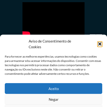
Aviso de Consentimento de
Cookies
Para fornecer as melhores experiências, usamos tecnologias como cookies
para armazenar e/ou acessar informações do dispositivo. Consentir com essas
Últimas notícias
tecnologias nos permitirá processar dados como comportamento de
navegação ou IDs exclusivos neste site. Não consentir ou retirar o
Coronel do Corpo de Bombeiros vira réu em caso
consentimento pode afetar adversamente certos recursos e funções.
de assédio sexual
07/08/2026
Redação
Aceito
Negar