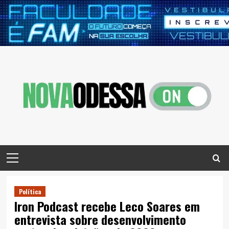
Skip
to
content
Primary
Menu
Política
Iron Podcast recebe Leco Soares em
entrevista sobre desenvolvimento