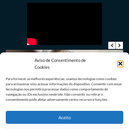
Aviso de Consentimento de
Cookies
Para fornecer as melhores experiências, usamos tecnologias como cookies
Últimas notícias
para armazenar e/ou acessar informações do dispositivo. Consentir com essas
PGR pede perda de cargo para ministro do STJ
tecnologias nos permitirá processar dados como comportamento de
acusado de crime sexual
navegação ou IDs exclusivos neste site. Não consentir ou retirar o
consentimento pode afetar adversamente certos recursos e funções.
06/08/2026
Redação
Aceito