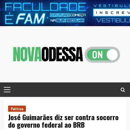
Skip
to
content
Primary
Menu
Política
José Guimarães diz ser contra socorro
do governo federal ao BRB