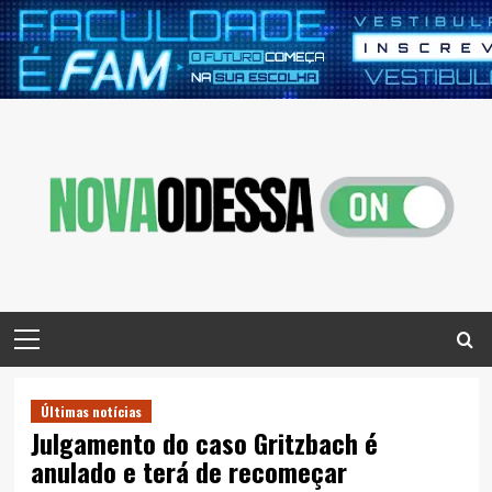
Skip
to
content
Primary
Menu
Últimas notícias
Julgamento do caso Gritzbach é
anulado e terá de recomeçar