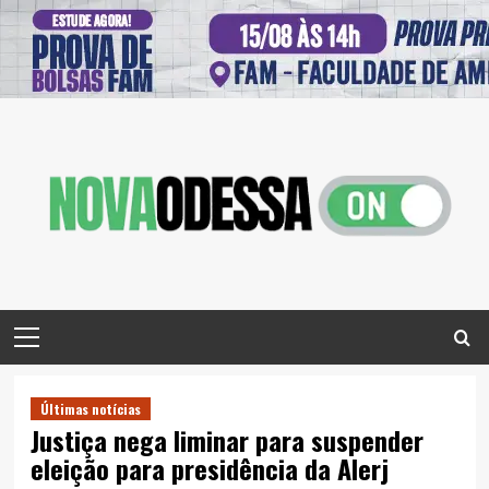
Skip
to
content
Primary
Menu
Últimas notícias
Justiça nega liminar para suspender
eleição para presidência da Alerj