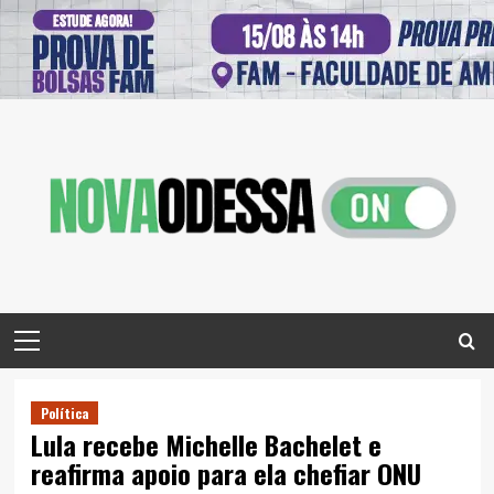
Skip
to
content
Primary
Menu
Política
Lula recebe Michelle Bachelet e
reafirma apoio para ela chefiar ONU