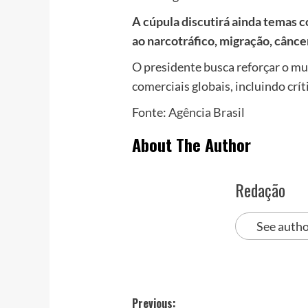
A cúpula discutirá ainda temas 
ao narcotráfico, migração, câncer
O presidente busca reforçar o mu
comerciais globais, incluindo crí
Fonte:
Agência Brasil
About The Author
Redação
See autho
Post
Previous: