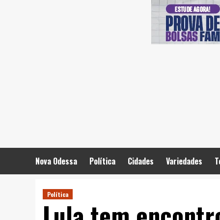
Skip
to
content
Nova Odessa
Política
Cidades
Variedades
T
Política
Lula tem encontr