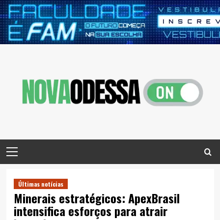
Skip
to
content
Primary
Menu
Últimas notícias
Minerais estratégicos: ApexBrasil
intensifica esforços para atrair