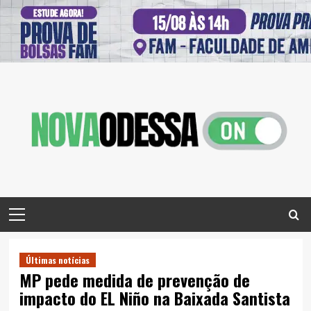
Skip
to
content
Primary
Menu
Últimas notícias
MP pede medida de prevenção de
impacto do EL Niño na Baixada Santista