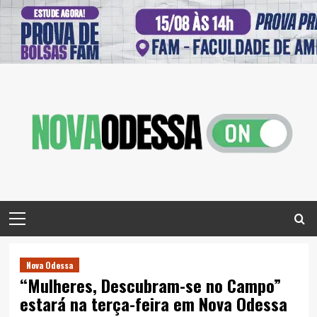
Skip
to
content
Primary
Menu
Nova Odessa
“Mulheres, Descubram-se no Campo”
estará na terça-feira em Nova Odessa