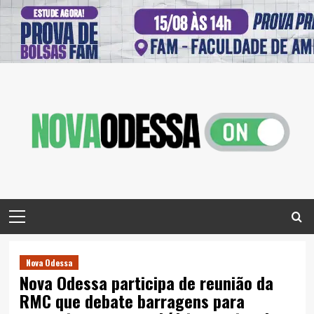
Skip
to
content
Primary
Menu
Nova Odessa
Nova Odessa participa de reunião da
RMC que debate barragens para