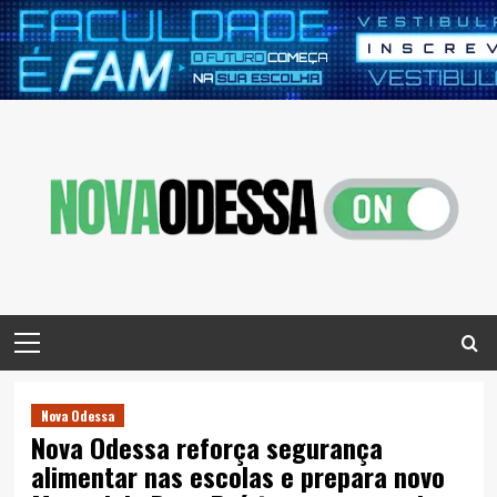
Skip
to
content
Primary
Menu
Nova Odessa
Nova Odessa reforça segurança
alimentar nas escolas e prepara novo