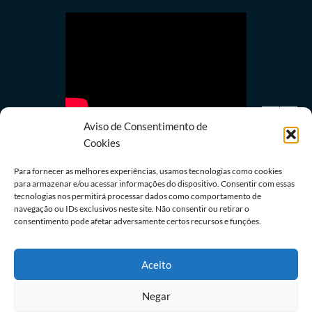
Aviso de Consentimento de
Cookies
Para fornecer as melhores experiências, usamos tecnologias como cookies
para armazenar e/ou acessar informações do dispositivo. Consentir com essas
tecnologias nos permitirá processar dados como comportamento de
Últimas notícias
navegação ou IDs exclusivos neste site. Não consentir ou retirar o
Caso Marielle: Justiça amplia penas de Ronnie
consentimento pode afetar adversamente certos recursos e funções.
Lessa e Élcio Queiroz
07/08/2026
Redação
Aceito
Negar