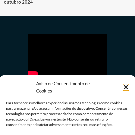
outubro 2024
Aviso de Consentimento de
Cookies
Para fornecer as melhores experiências, usamos tecnologias como cookies
para armazenar e/ou acessar informações do dispositivo. Consentir com essas
Últimas notícias
tecnologias nos permitirá processar dados como comportamento de
navegação ou IDs exclusivos neste site. Não consentir ou retirar o
Coronel do Corpo de Bombeiros vira réu em caso
consentimento pode afetar adversamente certos recursos e funções.
de assédio sexual