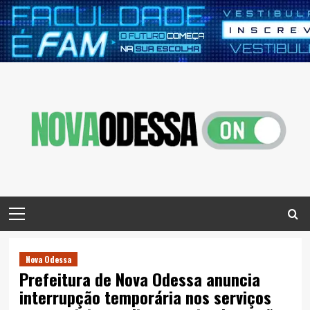
Skip
to
content
Primary
Menu
Nova Odessa
Prefeitura de Nova Odessa anuncia
interrupção temporária nos serviços