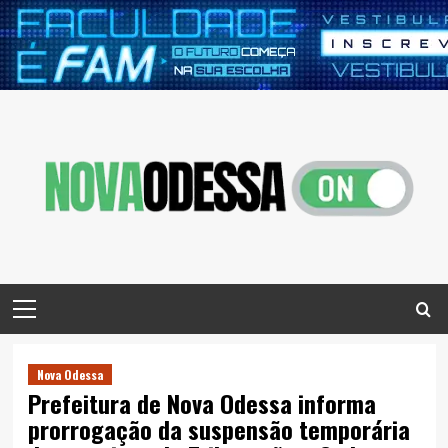
Skip
to
content
Primary
Menu
Nova Odessa
Prefeitura de Nova Odessa informa
prorrogação da suspensão temporária