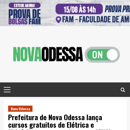
Skip
to
content
Primary
Menu
Nova Odessa
Prefeitura de Nova Odessa lança
cursos gratuitos de Elétrica e