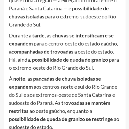
quase toda a região — à exceção do litoral entre o
Paraná e Santa Catarina — e
possibilidade de
chuvas isoladas
para o extremo-sudoeste do Rio
Grande do Sul.
Durante a
tarde
, as
chuvas se intensificam e se
expandem
para o centro-oeste do estado gaúcho,
acompanhadas de trovoadas
a oeste do estado.
Há, ainda,
possibilidade de queda de granizo
para
o extremo-oeste do Rio Grande do Sul.
À
noite
, as
pancadas de chuva isoladas se
expandem
aos centros-norte e sul do Rio Grande
do Sul e aos extremos-oeste de Santa Catarina e
sudoeste do Paraná. As
trovoadas se mantêm
restritas
ao oeste gaúcho, enquanto a
possibilidade de queda de granizo se restringe
ao
sudoeste do estado.