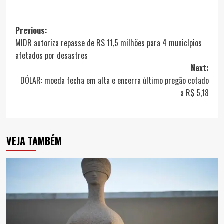
Post
Previous:
MIDR autoriza repasse de R$ 11,5 milhões para 4 municípios
navigation
afetados por desastres
Next:
DÓLAR: moeda fecha em alta e encerra último pregão cotado
a R$ 5,18
VEJA TAMBÉM