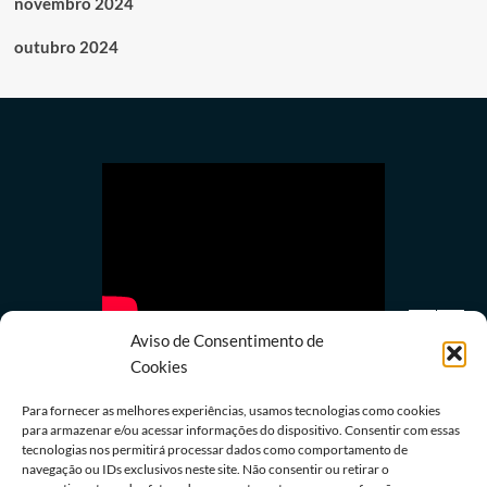
novembro 2024
outubro 2024
Aviso de Consentimento de
Cookies
Para fornecer as melhores experiências, usamos tecnologias como cookies
para armazenar e/ou acessar informações do dispositivo. Consentir com essas
tecnologias nos permitirá processar dados como comportamento de
Política
navegação ou IDs exclusivos neste site. Não consentir ou retirar o
Lula quer mostrar a Trump números de queda do