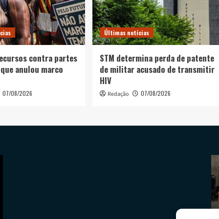
cias
Últimas notícias
recursos contra partes
STM determina perda de patente
 que anulou marco
de militar acusado de transmitir
HIV
07/08/2026
07/08/2026
Redação
Últimas notícias
AGU pedirá na Justiça a retirada do Discord do