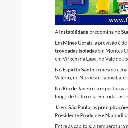
A
instabilidade
predomina no
Su
Em
Minas Gerais
, a previsão é de
trovoadas isoladas
em Montes Cla
em Virgem da Lapa, no Vale do J
No
Espírito Santo
, o mesmo cená
Valério, no Noroeste capixaba, e
No
Rio de Janeiro
, a expectativa 
longo de todo o dia em todas as r
Já em
São Paulo
, as
precipitaçõe
Presidente Prudente e Narandiba,
Entre as capitais, a temperatura