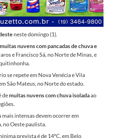
deste
neste domingo (1).
muitas nuvens com pancadas de chuva e
ros e Francisco Sá, no Norte de Minas, e
equitinhonha.
rio se repete em Nova Venécia e Vila
 em São Mateus, no Norte do estado.
é de
muitas nuvens com chuva isolada
ao
egiões.
s
mais intensas devem ocorrer em
 no Oeste paulista.
 mínima prevista é de 14°C, em Belo