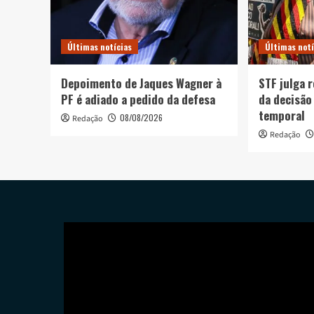
Últimas notícias
Últimas notí
Depoimento de Jaques Wagner à
STF julga 
PF é adiado a pedido da defesa
da decisão
temporal
08/08/2026
Redação
Redação