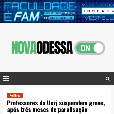
Skip
to
content
Primary
Menu
Política
Professores da Uerj suspendem greve,
após três meses de paralisação