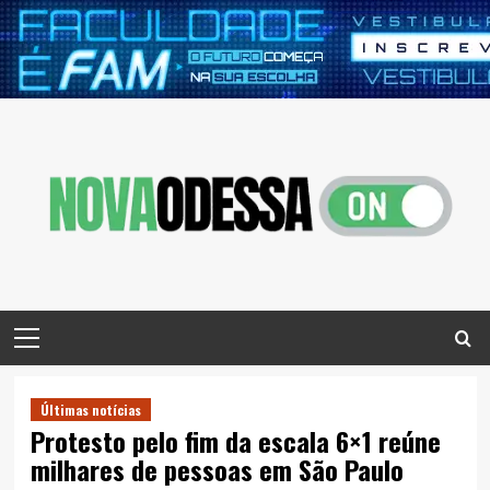
Skip
to
content
Primary
Menu
Últimas notícias
Protesto pelo fim da escala 6×1 reúne
milhares de pessoas em São Paulo