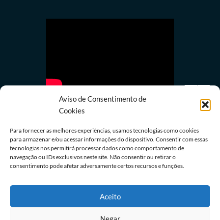
Aviso de Consentimento de
Cookies
Para fornecer as melhores experiências, usamos tecnologias como cookies
para armazenar e/ou acessar informações do dispositivo. Consentir com essas
Últimas notícias
tecnologias nos permitirá processar dados como comportamento de
navegação ou IDs exclusivos neste site. Não consentir ou retirar o
Coronel do Corpo de Bombeiros vira réu em caso
consentimento pode afetar adversamente certos recursos e funções.
de assédio sexual
07/08/2026
Redação
Aceito
Negar