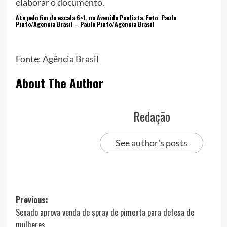
elaborar o documento.
Ato pelo fim da escala 6×1, na Avenida Paulista. Foto: Paulo
Pinto/Agencia Brasil –
Paulo Pinto/Agência Brasil
Fonte:
Agência Brasil
About The Author
Redação
See author's posts
Post
Previous:
Senado aprova venda de spray de pimenta para defesa de
navigation
mulheres