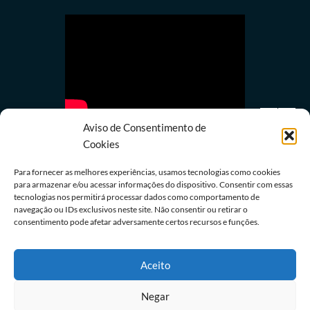
Aviso de Consentimento de
Cookies
Para fornecer as melhores experiências, usamos tecnologias como cookies
para armazenar e/ou acessar informações do dispositivo. Consentir com essas
tecnologias nos permitirá processar dados como comportamento de
Últimas notícias
navegação ou IDs exclusivos neste site. Não consentir ou retirar o
e
STF inicia julgamento sobre validade da Lei das
consentimento pode afetar adversamente certos recursos e funções.
Contravenções Penais
05/08/2026
Redação
Aceito
Negar