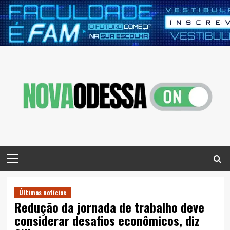
Skip
to
content
Primary
Menu
Últimas notícias
Redução da jornada de trabalho deve
considerar desafios econômicos, diz