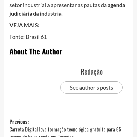
setor industrial a apresentar as pautas da
agenda
judiciária da indústria
.
VEJA MAIS:
Fonte:
Brasil 61
About The Author
Redação
See author's posts
Post
Previous:
Carreta Digital leva formação tecnológica gratuita para 65
navigation
jovens de baixa renda em Teresina