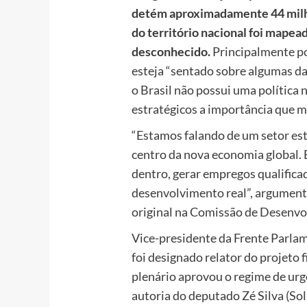
detém aproximadamente 44 milhõ
do território nacional foi mapea
desconhecido.
Principalmente p
esteja “sentado sobre algumas da
o Brasil não possui uma política 
estratégicos a importância que 
“Estamos falando de um setor estr
centro da nova economia global. E
dentro, gerar empregos qualifica
desenvolvimento real”, argument
original na Comissão de Desenv
Vice-presidente da Frente Parla
foi designado relator do projeto 
plenário aprovou o regime de urgê
autoria do deputado Zé Silva (So