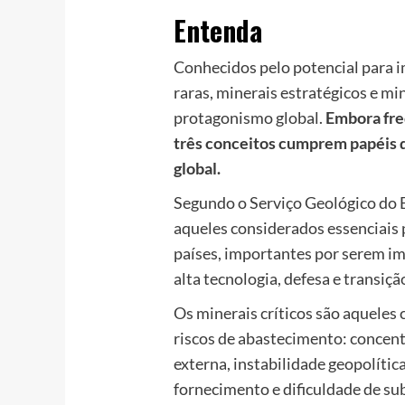
Entenda
Conhecidos pelo potencial para i
raras, minerais estratégicos e m
protagonismo global.
Embora fre
três conceitos cumprem papéis d
global.
Segundo o Serviço Geológico do B
aqueles considerados essenciais
países, importantes por serem im
alta tecnologia, defesa e transiçã
Os minerais críticos são aqueles
riscos de abastecimento: concen
externa, instabilidade geopolític
fornecimento e dificuldade de sub