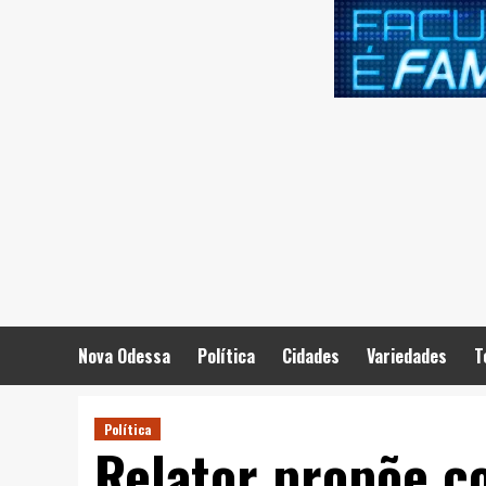
Skip
to
content
Nova Odessa
Política
Cidades
Variedades
T
Política
Relator propõe co