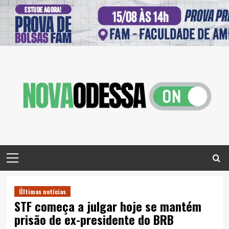
Skip
to
content
Primary
Menu
Últimas notícias
STF começa a julgar hoje se mantém
prisão de ex-presidente do BRB