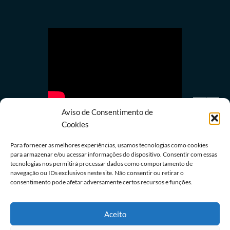
Aviso de Consentimento de
Cookies
Para fornecer as melhores experiências, usamos tecnologias como cookies
para armazenar e/ou acessar informações do dispositivo. Consentir com essas
tecnologias nos permitirá processar dados como comportamento de
Política
navegação ou IDs exclusivos neste site. Não consentir ou retirar o
Lula quer mostrar a Trump números de queda do
consentimento pode afetar adversamente certos recursos e funções.
desmatamento na Amazônia
08/08/2026
Redação
Aceito