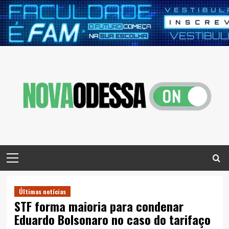
Skip
to
content
Primary
Menu
Últimas notícias
STF forma maioria para condenar
Eduardo Bolsonaro no caso do tarifaço