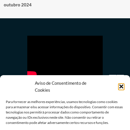
outubro 2024
Aviso de Consentimento de
Cookies
Para fornecer as melhores experiências, usamos tecnologias como cookies
para armazenar e/ou acessar informações do dispositivo. Consentir com essas
tecnologias nos permitirá processar dados como comportamento de
Últimas notícias
navegação ou IDs exclusivos neste site. Não consentir ou retirar o
e
STF inicia julgamento sobre validade da Lei das
consentimento pode afetar adversamente certos recursos e funções.
Contravenções Penais