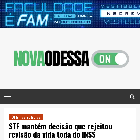
Skip
to
content
Primary
Menu
Últimas notícias
STF mantém decisão que rejeitou
revisão da vida toda do INSS