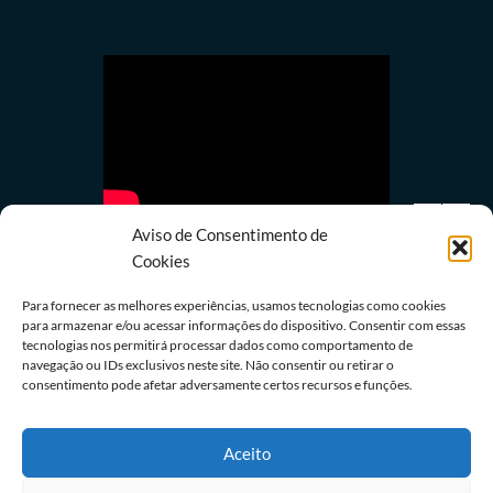
Aviso de Consentimento de
Cookies
Para fornecer as melhores experiências, usamos tecnologias como cookies
para armazenar e/ou acessar informações do dispositivo. Consentir com essas
tecnologias nos permitirá processar dados como comportamento de
Política
navegação ou IDs exclusivos neste site. Não consentir ou retirar o
PRD e Solidariedade decidem pela neutralidade
consentimento pode afetar adversamente certos recursos e funções.
na eleição presidencial
05/08/2026
Redação
Aceito