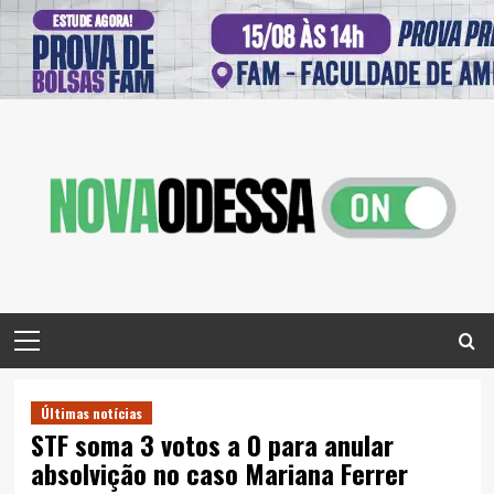
Skip
to
content
Primary
Menu
Últimas notícias
STF soma 3 votos a 0 para anular
absolvição no caso Mariana Ferrer