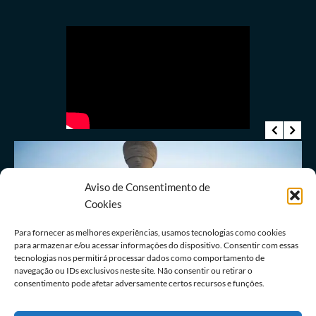
Aviso de Consentimento de
Cookies
Últimas notícias
STF muda decisão de Moraes e reduz pena de
Para fornecer as melhores experiências, usamos tecnologias como cookies
condenada por 8 de janeiro
para armazenar e/ou acessar informações do dispositivo. Consentir com essas
tecnologias nos permitirá processar dados como comportamento de
07/08/2026
Redação
navegação ou IDs exclusivos neste site. Não consentir ou retirar o
consentimento pode afetar adversamente certos recursos e funções.