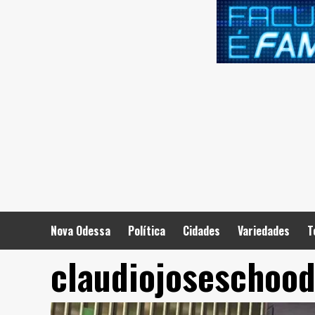
Skip
to
content
Nova Odessa
Política
Cidades
Variedades
T
claudiojoseschoo